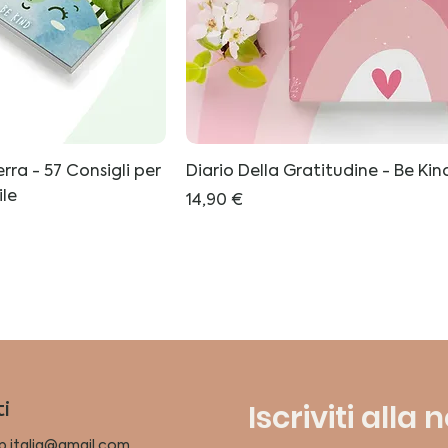
erra - 57 Consigli per
Diario Della Gratitudine - Be Kin
ile
Prezzo
14,90 €
Iscriviti alla
i
p.italia@gmail.com