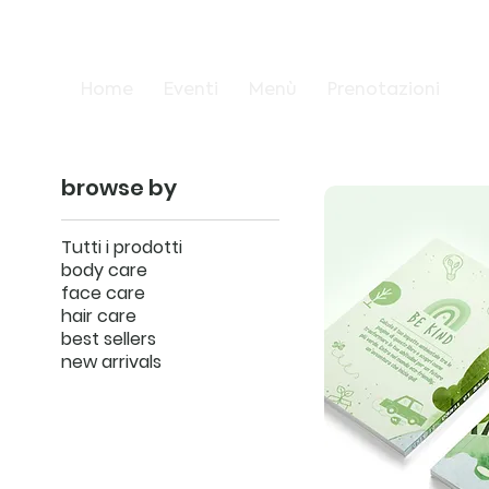
Home
Eventi
Menù
Prenotazioni
browse by
Tutti i prodotti
body care
face care
hair care
best sellers
new arrivals