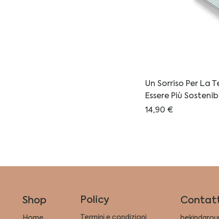
Un Sorriso Per La T
Essere Più Sostenib
Prezzo
14,90 €
Policy
Shop
Contatt
Termini e condizioni
Home
bekindgrou