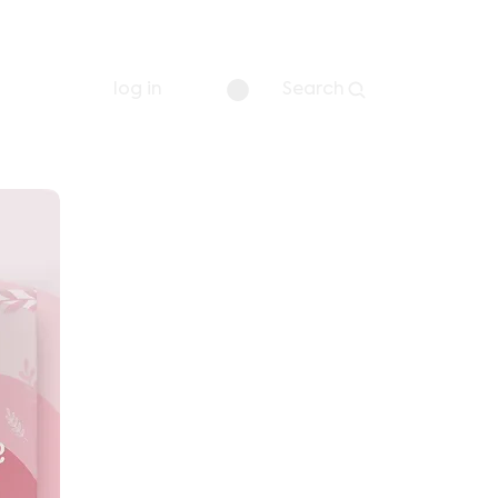
log in
Search