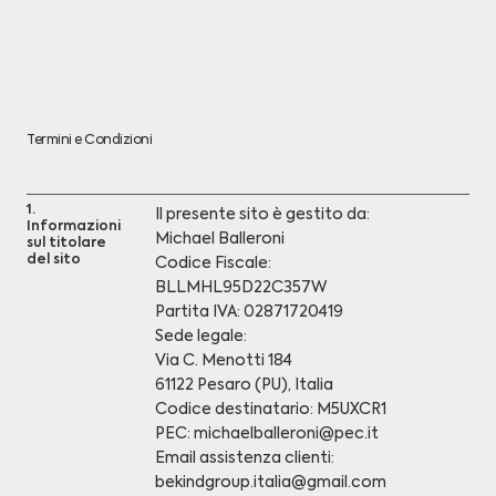
Termini e Condizioni
1.
Il presente sito è gestito da:
Informazioni
Michael Balleroni
sul titolare
del sito
Codice Fiscale:
BLLMHL95D22C357W
Partita IVA: 02871720419
Sede legale:
Via C. Menotti 184
61122 Pesaro (PU), Italia
Codice destinatario: M5UXCR1
PEC: michaelballeroni@pec.it
Email assistenza clienti:
bekindgroup.italia@gmail.com