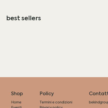
best sellers
Policy
Shop
Contatt
Termini e condizioni
Home
bekindgrou
Privacy policy
Eventi