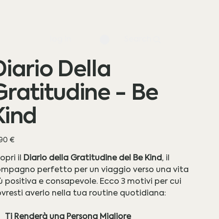
log in
Search
Diario Della
Gratitudine - Be
Kind
zzo
,90 €
opri il
Diario della Gratitudine del Be Kind
, il
mpagno perfetto per un viaggio verso una vita
ù positiva e consapevole. Ecco 3 motivi per cui
vresti averlo nella tua routine quotidiana:
Ti Renderà una Persona Migliore