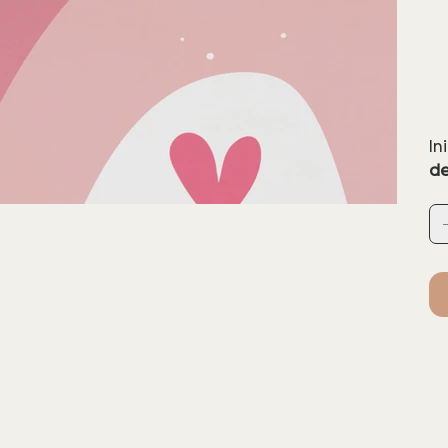
In
de