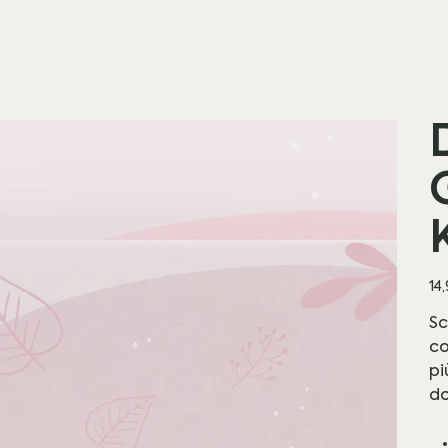
Pre
14
Sc
co
pi
do