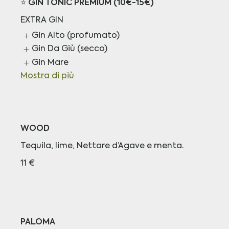
⭐️ GIN TONIC PREMIUM (10€-15€)
EXTRA GIN
Gin Alto (profumato)
Gin Da Giù (secco)
Gin Mare
Mostra di più
WOOD
Tequila, lime, Nettare d’Agave e menta.
11 €
PALOMA