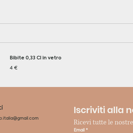
Bibite 0,33 Cl in vetro
4 €
Iscriviti alla
i
p.italia@gmail.com
Ricevi tutte le nostre
Email
*