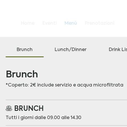
Home
Eventi
Menù
Prenotazioni
Brunch
Lunch/Dinner
Drink Li
Brunch
*Coperto: 2€ include servizio e acqua microfiltrata
🥞 BRUNCH