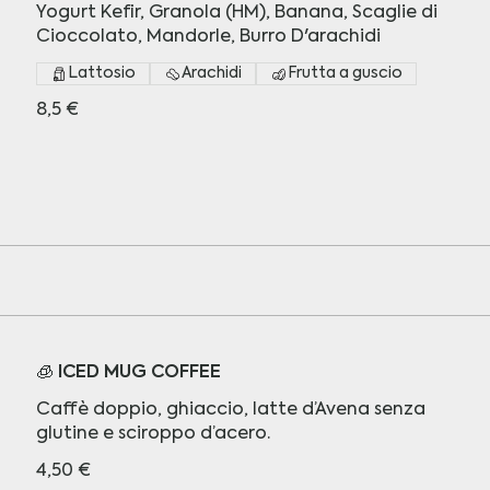
Yogurt Kefir, Granola (HM), Banana, Scaglie di
Cioccolato, Mandorle, Burro D'arachidi
Lattosio
Arachidi
Frutta a guscio
8,5 €
🧊 ICED MUG COFFEE
Caffè doppio, ghiaccio, latte d’Avena senza
glutine e sciroppo d’acero.
4,50 €