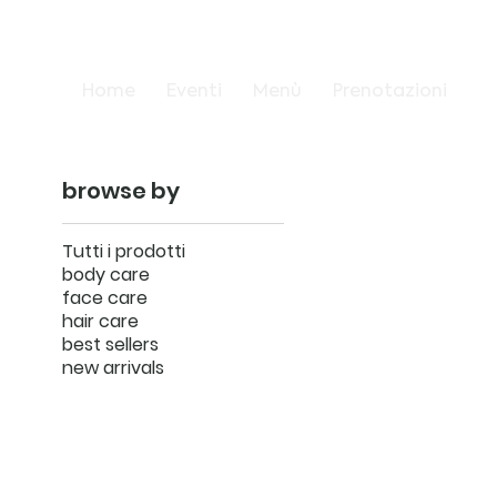
Home
Eventi
Menù
Prenotazioni
browse by
Tutti i prodotti
body care
face care
hair care
best sellers
new arrivals