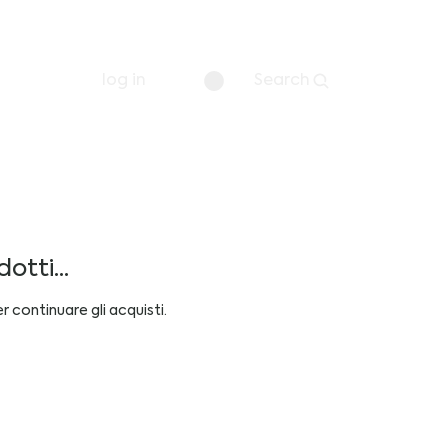
log in
Search
tti...
 continuare gli acquisti.