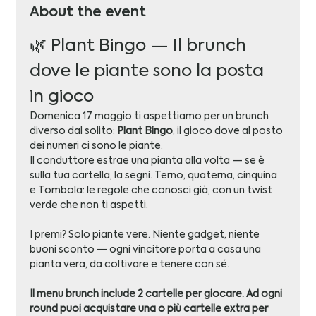
About the event
🌿 Plant Bingo — Il brunch 
dove le piante sono la posta 
in gioco
Domenica 17 maggio ti aspettiamo per un brunch 
diverso dal solito: 
Plant Bingo
, il gioco dove al posto 
dei numeri ci sono le piante.
Il conduttore estrae una pianta alla volta — se è 
sulla tua cartella, la segni. Terno, quaterna, cinquina 
e Tombola: le regole che conosci già, con un twist 
verde che non ti aspetti.
I premi? Solo piante vere. Niente gadget, niente 
buoni sconto — ogni vincitore porta a casa una 
pianta vera, da coltivare e tenere con sé.
Il menu brunch include 2 cartelle per giocare. Ad ogni 
round puoi acquistare una o più cartelle extra per 